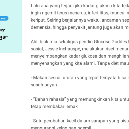
Lalu apa yang terjadi jika kadar glukosa kita ter
ingin ngemil terus menerus, infertilitas, muncu
keriput. Seiring berjalannya waktu, ancaman sepe
demensia, hingga penyakit jantung juga akan m
Ahli biokimia sekaligus pendiri Glucose Godde
sosial, Jessie Inchauspé, melakukan riset mena
menyeimbangkan kadar glukosa dan menghilangk
menyenangkan yang kita alami. Tanpa diet ma
- Makan sesuai urutan yang tepat ternyata bisa
susah payah
- “Bahan rahasia” yang memungkinkan kita u
tetap membakar lemak
- Satu perubahan kecil dalam sarapan yang bis
mengurangi keinginan ngemil.