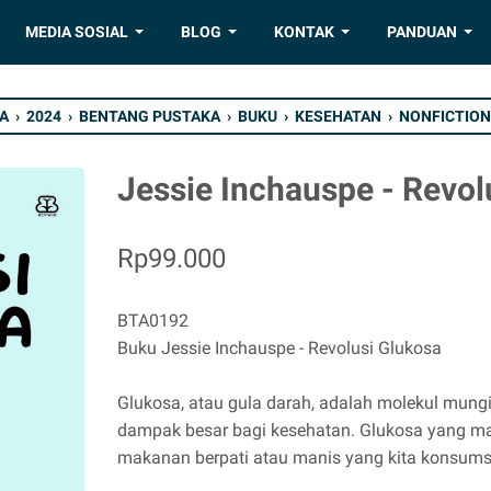
MEDIA SOSIAL
BLOG
KONTAK
PANDUAN
A
›
2024
›
BENTANG PUSTAKA
›
BUKU
›
KESEHATAN
›
NONFICTION
Jessie Inchauspe - Revol
Rp99.000
BTA0192
Buku Jessie Inchauspe - Revolusi Glukosa
Glukosa, atau gula darah, adalah molekul mungi
dampak besar bagi kesehatan. Glukosa yang mas
makanan berpati atau manis yang kita konsums