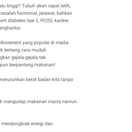
lalu tinggi? Tubuh akan cepat letih,
l masalah hormonal, jerawat, bahkan
rti diabetes tipe 2, PCOS, kanker,
enghantui.
s Movement yang populer di media
rik tentang cara mudah
an gejala-gejala tak
upun berpantang makanan!
 menurunkan berat badan kita tanpa
ntuk mengudap makanan manis namun
a mendongkrak energi dan