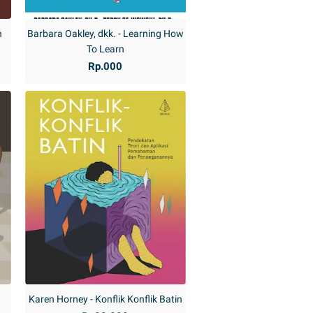
n
Barbara Oakley, dkk. - Learning How
To Learn
Rp.000
n
Karen Horney - Konflik Konflik Batin