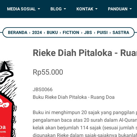
MEDIA SOSIAL
BLOG
KONTAK
PANDUAN
BERANDA
›
2024
›
BUKU
›
FICTION
›
JBS
›
PUISI
›
SASTRA
Rieke Diah Pitaloka - Ru
Rp55.000
JBS0066
Buku Rieke Diah Pitaloka - Ruang Doa
Buku ini menghimpun 20 sajak yang panggilan 
pengalaman baca atas 20 surah dalam Al-Quran.
kelak akan berjumlah 114 sajak (sesuai jumlah 
digunakan Rieke dalam sajak-sajaknya bukanlah