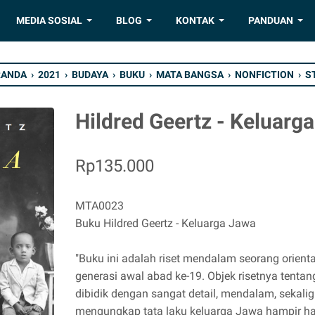
MEDIA SOSIAL
BLOG
KONTAK
PANDUAN
RANDA
›
2021
›
BUDAYA
›
BUKU
›
MATA BANGSA
›
NONFICTION
›
S
Hildred Geertz - Keluarg
Rp135.000
MTA0023
Buku Hildred Geertz - Keluarga Jawa
"Buku ini adalah riset mendalam seorang orient
generasi awal abad ke-19. Objek risetnya tenta
dibidik dengan sangat detail, mendalam, sekal
mengungkap tata laku keluarga Jawa hampir ha