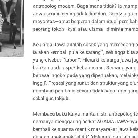
antropolog modern. Bagaimana tidak? Ia mam
Jawa sendiri sering tidak disadari. Geertz ju
mayoritas—amat berperan dalam ritual pernika
seorang tokoh—kyai atau ulama—diminta membe
Keluarga Jawa adalah sosok yang memegang pri
ia akan kembali pula ke sarang"", sehingga ki
yang disebut ""tabon"". Hierarki keluarga jawa 
bahkan pada aspek kebahasaan. Seorang yang
bahasa 'ngoko' pada yang dipertuakan, melain
inggil'. Prosesi yang runut dan struktur yang di
membuat pembaca secara tidak sadar mengang
sekaligus takjub.
Membaca buku karya mantan istri antropolog t
namanya menggaung berkat AGAMA JAWA-nya
kembali ke nuansa otentik masyarakat jawa ke
dengan anak-anak, 'glidik', 'dolanan', dan lain s