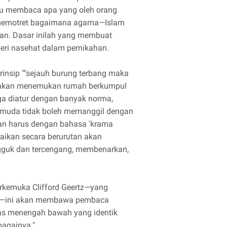
pu membaca apa yang oleh orang
ga memotret bagaimana agama—Islam
han. Dasar inilah yang membuat
ri nasehat dalam pernikahan.
nsip ""sejauh burung terbang maka
ta akan menemukan rumah berkumpul
juga diatur dengan banyak norma,
 muda tidak boleh memanggil dengan
kan harus dengan bahasa 'krama
uraikan secara berurutan akan
guk dan tercengang, membenarkan,
erkemuka Clifford Geertz—yang
—ini akan membawa pembaca
las menengah bawah yang identik
ebagainya."