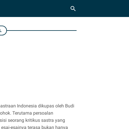
L
m
astraan Indonesia dikupas oleh Budi
ohok. Terutama persoalan
si seorang kritikus sastra yang
 esai-esainya terasa bukan hanya