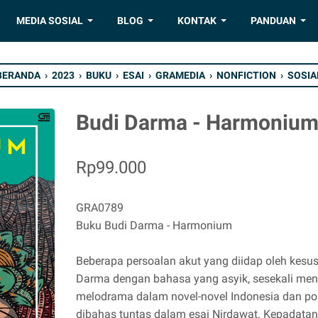
MEDIA SOSIAL
BLOG
KONTAK
PANDUAN
BERANDA
›
2023
›
BUKU
›
ESAI
›
GRAMEDIA
›
NONFICTION
›
SOSIA
Budi Darma - Harmoniu
Rp99.000
GRA0789
Buku Budi Darma - Harmonium
Beberapa persoalan akut yang diidap oleh kesus
Darma dengan bahasa yang asyik, sesekali men
melodrama dalam novel-novel Indonesia dan posi
dibahas tuntas dalam esai Nirdawat. Kepadatan