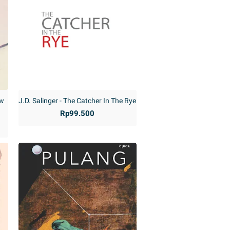
ew
J.D. Salinger - The Catcher In The Rye
Rp99.500