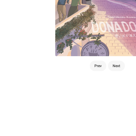
Prev
Next