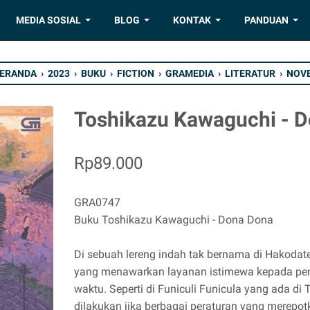
MEDIA SOSIAL
BLOG
KONTAK
PANDUAN
ERANDA
›
2023
›
BUKU
›
FICTION
›
GRAMEDIA
›
LITERATUR
›
NOV
Toshikazu Kawaguchi - 
Rp89.000
GRA0747
Buku Toshikazu Kawaguchi - Dona Dona
Di sebuah lereng indah tak bernama di Hakodate
yang menawarkan layanan istimewa kepada pen
waktu. Seperti di Funiculi Funicula yang ada di 
dilakukan jika berbagai peraturan yang merepo