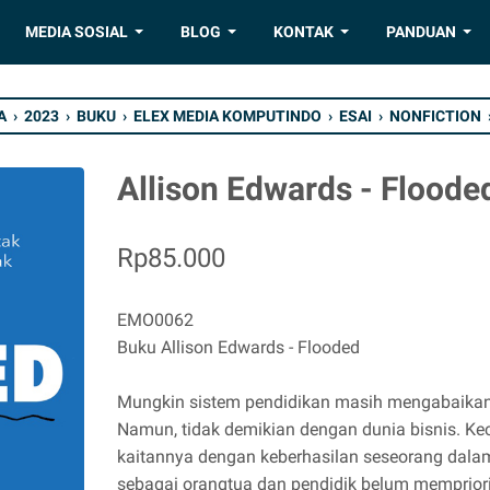
MEDIA SOSIAL
BLOG
KONTAK
PANDUAN
A
›
2023
›
BUKU
›
ELEX MEDIA KOMPUTINDO
›
ESAI
›
NONFICTION
Allison Edwards - Floode
Rp85.000
EMO0062
Buku Allison Edwards - Flooded
Mungkin sistem pendidikan masih mengabaikan
Namun, tidak demikian dengan dunia bisnis. Ke
kaitannya dengan keberhasilan seseorang dalam 
sebagai orangtua dan pendidik belum memprio