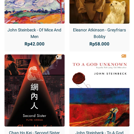
John Steinbeck - Of Mice And
Eleanor Atkinson - Greyfriars
Men
Bobby
Rp42.000
Rp58.000
Chan Ho Kei - Second Sister
John Steinbeck - To A God