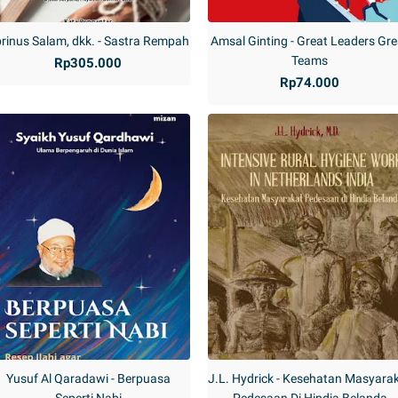
rinus Salam, dkk. - Sastra Rempah
Amsal Ginting - Great Leaders Gre
Teams
Rp305.000
Rp74.000
Yusuf Al Qaradawi - Berpuasa
J.L. Hydrick - Kesehatan Masyara
Seperti Nabi
Pedesaan Di Hindia Belanda