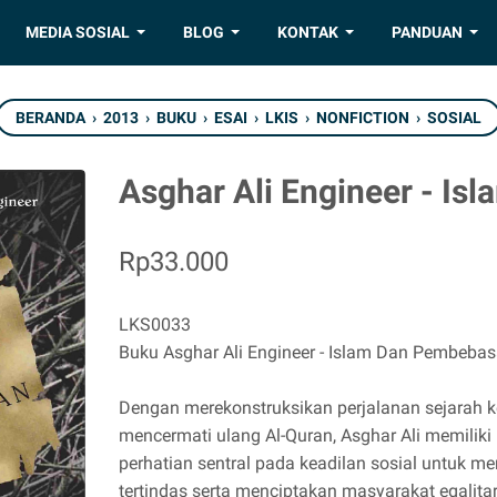
MEDIA SOSIAL
BLOG
KONTAK
PANDUAN
BERANDA
›
2013
›
BUKU
›
ESAI
›
LKIS
›
NONFICTION
›
SOSIAL
Asghar Ali Engineer - I
Rp33.000
LKS0033
Buku Asghar Ali Engineer - Islam Dan Pembeba
Dengan merekonstruksikan perjalanan sejara
mencermati ulang Al-Quran, Asghar Ali memili
perhatian sentral pada keadilan sosial untuk
tertindas serta menciptakan masyarakat egalitar