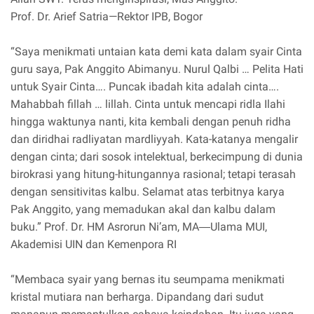
Prof. Dr. Arief Satria—Rektor IPB, Bogor
“Saya menikmati untaian kata demi kata dalam syair Cinta
guru saya, Pak Anggito Abimanyu. Nurul Qalbi … Pelita Hati
untuk Syair Cinta…. Puncak ibadah kita adalah cinta….
Mahabbah fillah … lillah. Cinta untuk mencapi ridla Ilahi
hingga waktunya nanti, kita kembali dengan penuh ridha
dan diridhai radliyatan mardliyyah. Kata-katanya mengalir
dengan cinta; dari sosok intelektual, berkecimpung di dunia
birokrasi yang hitung-hitungannya rasional; tetapi terasah
dengan sensitivitas kalbu. Selamat atas terbitnya karya
Pak Anggito, yang memadukan akal dan kalbu dalam
buku.” Prof. Dr. HM Asrorun Ni’am, MA―Ulama MUI,
Akademisi UIN dan Kemenpora RI
“Membaca syair yang bernas itu seumpama menikmati
kristal mutiara nan berharga. Dipandang dari sudut