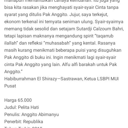
manapun memantulkan cahaya keindahan. Itu juga yang
bisa kita rasakan jika menghayati syair-syair Cinta tanpa
syarat yang ditulis Pak Anggito. Jujur, saya terkejut,
ekonom terkenal ini ternyata seniman ulung. Syair-syairnya
memang tidak sesolid dan setajam Sutardji Calzoum Bahri,
tetapi lapisan maknanya mengandung spirit “taqarrub
ilallah” dan refleksi “muhasabah” yang kental. Rasanya
masih kurang menikmati beberapa puisi yang disuguhkan
Pak Anggito di buku ini. Ingin menikmati lagi syair-syair
cinta Pak Anggito yang lain. Alfu alfi barakah untuk Pak
Anggito.”
Habiburrahman El Shirazy—Sastrawan, Ketua LSBPI MUI
Pusat
Harga 65.000
Judul: Pelita Hati
Penulis: Anggito Abimanyu
Penerbit: Republika