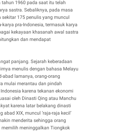
tahun 1960 pada saat itu telah
arya sastra. Sebaliknya, pada masa
 sekitar 175 penulis yang muncul
a-karya pra-Indonesia, termasuk karya
bagai kekayaan khasanah awal sastra
rhitungkan dan mendapat
angat panjang. Sejarah keberadaan
hirnya menulis dengan bahasa Melayu
d-abad lamanya, orang-orang
ara mulai merantau dan pindah
 Indonesia karena tekanan ekonomi
uasai oleh Dinasti Qing atau Manchu
yat karena latar belakang dinasti
abad XIX, muncul ‘raja-raja kecil’
emakin menderita sehingga orang
ng memilih meninggalkan Tiongkok