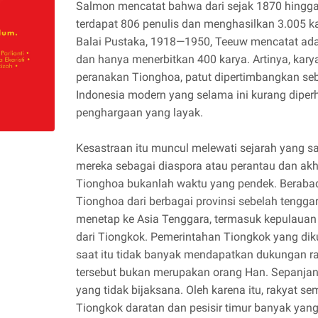
Salmon mencatat bahwa dari sejak 1870 hingga 
terdapat 806 penulis dan menghasilkan 3.005 k
Balai Pustaka, 1918—1950, Teeuw mencatat ada
dan hanya menerbitkan 400 karya. Artinya, kary
peranakan Tionghoa, patut dipertimbangkan se
Indonesia modern yang selama ini kurang dipe
penghargaan yang layak.
Kesastraan itu muncul melewati sejarah yang s
mereka sebagai diaspora atau perantau dan ak
Tionghoa bukanlah waktu yang pendek. Beraba
Tionghoa dari berbagai provinsi sebelah tengg
menetap ke Asia Tenggara, termasuk kepulauan
dari Tiongkok. Pemerintahan Tiongkok yang dik
saat itu tidak banyak mendapatkan dukungan rak
tersebut bukan merupakan orang Han. Sepanjang 
yang tidak bijaksana. Oleh karena itu, rakyat s
Tiongkok daratan dan pesisir timur banyak ya