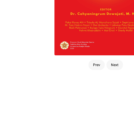
Prev
Next