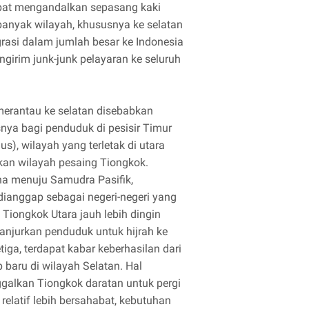
apat mengandalkan sepasang kaki
banyak wilayah, khususnya ke selatan
asi dalam jumlah besar ke Indonesia
girim junk-junk pelayaran ke seluruh
 merantau ke selatan disebabkan
snya bagi penduduk di pesisir Timur
), wilayah yang terletak di utara
kan wilayah pesaing Tiongkok.
na menuju Samudra Pasifik,
ianggap sebagai negeri-negeri yang
 Tiongkok Utara jauh lebih dingin
anjurkan penduduk untuk hijrah ke
tiga, terdapat kabar keberhasilan dari
baru di wilayah Selatan. Hal
alkan Tiongkok daratan untuk pergi
relatif lebih bersahabat, kebutuhan