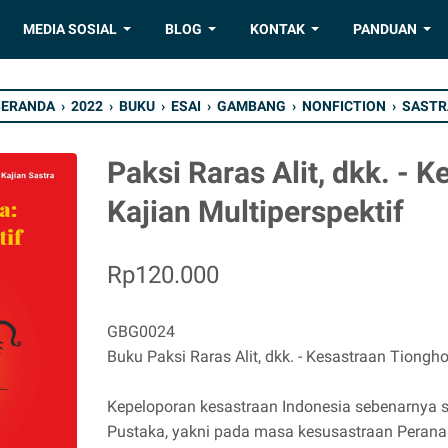
MEDIA SOSIAL
BLOG
KONTAK
PANDUAN
BERANDA
›
2022
›
BUKU
›
ESAI
›
GAMBANG
›
NONFICTION
›
SASTR
Paksi Raras Alit, dkk. - 
Kajian Multiperspektif
Rp120.000
GBG0024
Buku Paksi Raras Alit, dkk. - Kesastraan Tiongho
Kepeloporan kesastraan Indonesia sebenarnya s
Pustaka, yakni pada masa kesusastraan Perana