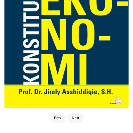
Prev
Next