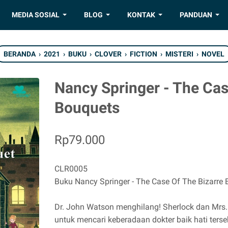
MEDIA SOSIAL
BLOG
KONTAK
PANDUAN
BERANDA
›
2021
›
BUKU
›
CLOVER
›
FICTION
›
MISTERI
›
NOVEL
Nancy Springer - The Cas
Bouquets
Rp79.000
CLR0005
Buku Nancy Springer - The Case Of The Bizarre
Dr. John Watson menghilang! Sherlock dan Mrs
untuk mencari keberadaan dokter baik hati te