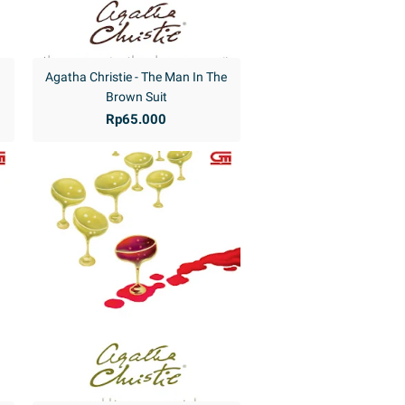
Agatha Christie - The Man In The
Brown Suit
Rp65.000