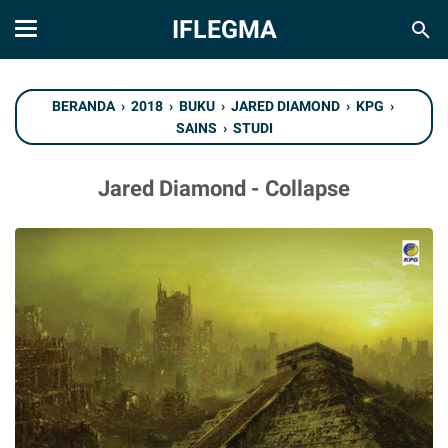
IFLEGMA
BERANDA
›
2018
›
BUKU
›
JARED DIAMOND
›
KPG
›
SAINS
›
STUDI
Jared Diamond - Collapse