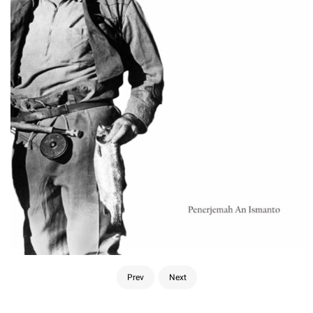
Prev
Next