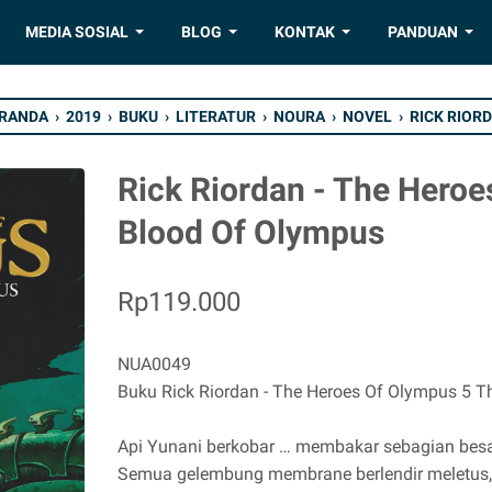
MEDIA SOSIAL
BLOG
KONTAK
PANDUAN
RANDA
›
2019
›
BUKU
›
LITERATUR
›
NOURA
›
NOVEL
›
RICK RIOR
Rick Riordan - The Hero
Blood Of Olympus
Rp119.000
NUA0049
Buku Rick Riordan - The Heroes Of Olympus 5 
Api Yunani berkobar … membakar sebagian bes
Semua gelembung membrane berlendir meletus, 