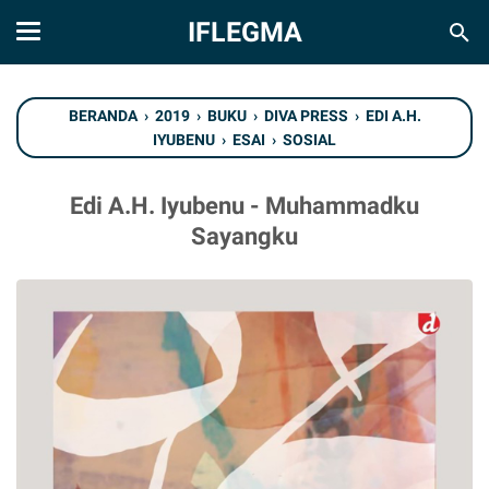
IFLEGMA
BERANDA
›
2019
›
BUKU
›
DIVA PRESS
›
EDI A.H.
IYUBENU
›
ESAI
›
SOSIAL
Edi A.H. Iyubenu - Muhammadku
Sayangku