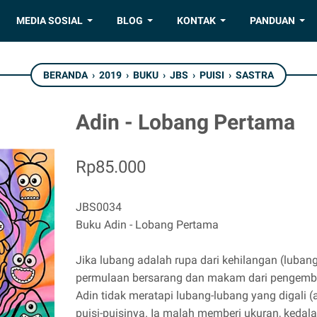
MEDIA SOSIAL
BLOG
KONTAK
PANDUAN
BERANDA
›
2019
›
BUKU
›
JBS
›
PUISI
›
SASTRA
Adin - Lobang Pertama
Rp85.000
JBS0034
Buku Adin - Lobang Pertama
Jika lubang adalah rupa dari kehilangan (lubang
permulaan bersarang dan makam dari pengembara
Adin tidak meratapi lubang-lubang yang digali
puisi-puisinya. Ia malah memberi ukuran, kedal