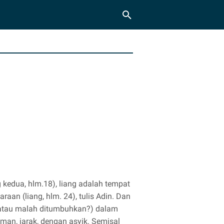
 kedua, hlm.18), liang adalah tempat
an (liang, hlm. 24), tulis Adin. Dan
 (atau malah ditumbuhkan?) dalam
aman, jarak, dengan asyik. Semisal