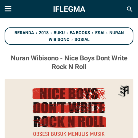
IFLEGMA
BERANDA
›
2018
›
BUKU
›
EA BOOKS
›
ESAI
›
NURAN
WIBISONO
›
SOSIAL
Nuran Wibisono - Nice Boys Dont Write
Rock N Roll