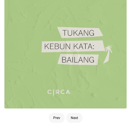
Prev
Next